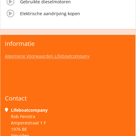
Gebruikte dieselmotoren
Elektrische aandrijving kopen
Informatie
Algemene Voorwaarden Lifeboatcompany
Contact
Lifeboatcompany
Rob Fenstra
Amperestraat 1 F
1976 BE
IJmuiden