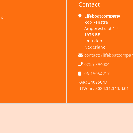
Contact
Lifeboatcompany
ny
Rob Fenstra
Amperestraat 1 F
1976 BE
IJmuiden
Nederland
contact@lifeboatcompan
0255-794004
06-15054217
KvK:
34085047
BTW nr:
8024.31.343.B.01