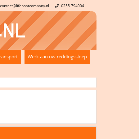
contact@lifeboatcompany.nl
0255-794004
ransport
Werk aan uw reddingssloep