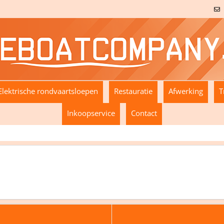
Elektrische rondvaartsloepen
Restauratie
Afwerking
T
Inkoopservice
Contact