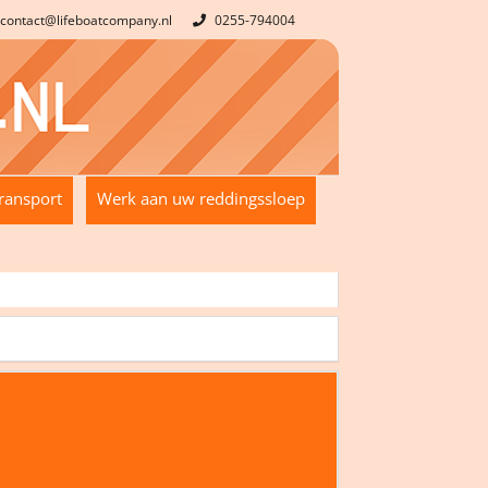
contact@lifeboatcompany.nl
0255-794004
ransport
Werk aan uw reddingssloep