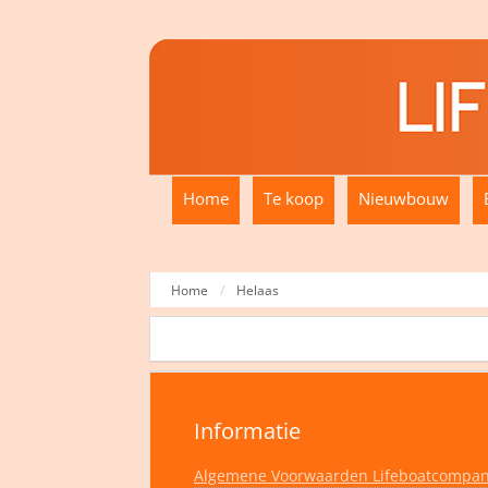
Home
Te koop
Nieuwbouw
Home
Helaas
Informatie
Algemene Voorwaarden Lifeboatcompa