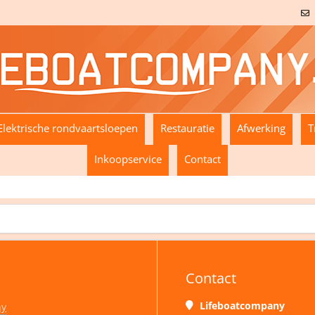
Elektrische rondvaartsloepen
Restauratie
Afwerking
T
Inkoopservice
Contact
Contact
Lifeboatcompany
ny