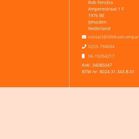
Rob Fenstra
Amperestraat 1 F
1976 BE
IJmuiden
Nederland
contact@lifeboatcompan
0255-794004
06-15054217
KvK:
34085047
BTW nr:
8024.31.343.B.01